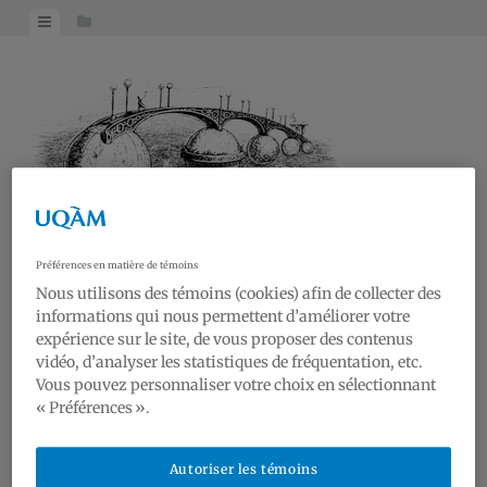
Skip
View
View
to
menu
sidebar
content
Préférences en matière de témoins
RAA19
Nous utilisons des témoins (cookies) afin de collecter des
informations qui nous permettent d’améliorer votre
Réseau Art et Architecture du 19e siècle | Research on Art and Architecture of the
expérience sur le site, de vous proposer des contenus
19th century
vidéo, d’analyser les statistiques de fréquentation, etc.
Vous pouvez personnaliser votre choix en sélectionnant
Nouvelles | News
« Préférences ».
Conférences | Lectures
Galerie | Gallery
Autoriser les témoins
Réseau | Network