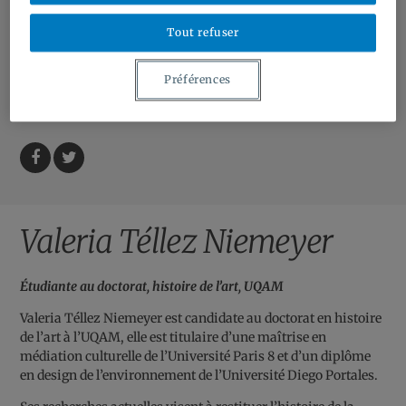
Bourses et contrats | Grants and Contracts
Tout refuser
Ressources | Resources
À Propos | About
Préférences
Contact
Facebook
Twitter
Valeria Téllez Niemeyer
Étudiante au doctorat, histoire de l’art, UQAM
Valeria Téllez Niemeyer est candidate au doctorat en histoire
de l’art à l’UQAM, elle est titulaire d’une maîtrise en
médiation culturelle de l’Université Paris 8 et d’un diplôme
en design de l’environnement de l’Université Diego Portales.