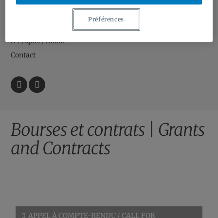
Bourses et contrats | Grants and Contracts
Préférences
Ressources | Resources
À Propos | About
Contact
Bourses et contrats | Grants
and Contracts
APPEL À COMPTE-RENDU / CALL FOR