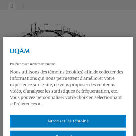
Skip
View
View
to
menu
sidebar
content
Préférences en matière de témoins
Nous utilisons des témoins (cookies) afin de collecter des
informations qui nous permettent d’améliorer votre
RAA19
expérience sur le site, de vous proposer des contenus
vidéo, d’analyser les statistiques de fréquentation, etc.
Réseau Art et Architecture du 19e siècle | Research on Art and Architecture of the
19th century
Vous pouvez personnaliser votre choix en sélectionnant
« Préférences ».
Nouvelles | News
Conférences | Lectures
Autoriser les témoins
Galerie | Gallery
Réseau | Network