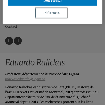
Tout refuser
Bourses et contrats | Grants and Contracts
Ressources | Resources
Préférences
À Propos | About
Contact
Facebook
Twitter
Eduardo Ralickas
Professeur, département d’histoire de l’art, UQAM
ralickas.eduardo@uqam.ca
Eduardo Ralickas est historien de l’art (Ph. D., Histoire de
l’art, EHESS et Université de Montréal, 2012) et professeur au
Département d’histoire de l’art de l’Université du Québec à
Montréal
depuis 2013. Ses recherches portent sur les liens