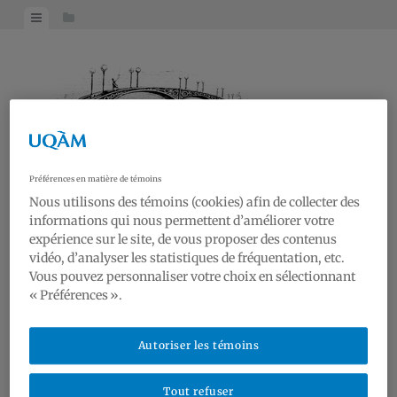
Skip
View
View
to
menu
sidebar
content
Préférences en matière de témoins
Nous utilisons des témoins (cookies) afin de collecter des
informations qui nous permettent d’améliorer votre
RAA19
expérience sur le site, de vous proposer des contenus
vidéo, d’analyser les statistiques de fréquentation, etc.
Réseau Art et Architecture du 19e siècle | Research on Art and Architecture of the
Vous pouvez personnaliser votre choix en sélectionnant
19th century
« Préférences ».
Nouvelles | News
Conférences | Lectures
Autoriser les témoins
Galerie | Gallery
Tout refuser
Réseau | Network