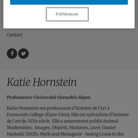
Bourses et contrats | Grants and Contracts
Préférences
Ressources | Resources
À Propos | About
Contact
Facebook
Twitter
Katie Hornstein
Professeure Université Grenoble Alpes
Katie Hornstein est professeure d’histoire de l’art à
Darmouth College (États-Unis). Elle est spécialiste d’histoire
de l’art du XIXe siècle. Elle a notamment publié Animal
Modernities : Images, Objects, Histories, (avec Daniel
Harkett) (2025). Myth and Menagerie : Seeing Lions in the