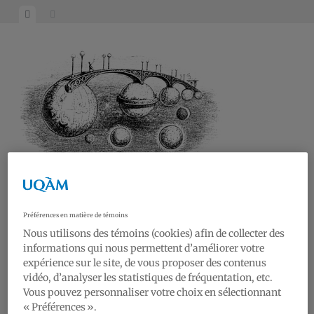
RAA19
Réseau Art et Architecture du 19e siècle | Research on Art and Architecture of the
Préférences en matière de témoins
19th century
Nous utilisons des témoins (cookies) afin de collecter des
informations qui nous permettent d’améliorer votre
Nouvelles | News
expérience sur le site, de vous proposer des contenus
Conférences | Lectures
vidéo, d’analyser les statistiques de fréquentation, etc.
Galerie | Gallery
Vous pouvez personnaliser votre choix en sélectionnant
« Préférences ».
Réseau | Network