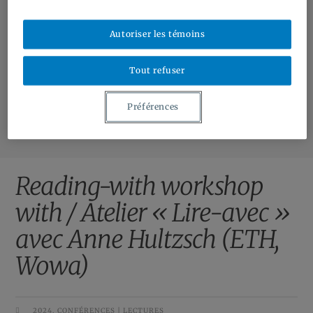
Bourses et contrats | Grants and Contracts
Autoriser les témoins
Ressources | Resources
À Propos | About
Tout refuser
Contact
Préférences
Reading-with workshop
with / Atelier « Lire-avec »
avec Anne Hultzsch (ETH,
Wowa)
2024
,
CONFÉRENCES | LECTURES