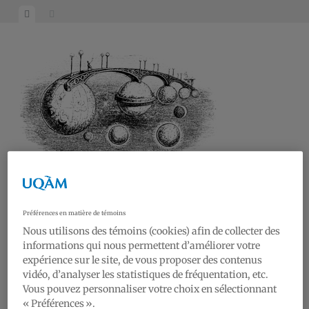
RAA19
Réseau Art et Architecture du 19e siècle | Research on Art and Architecture of the
Préférences en matière de témoins
19th century
Nous utilisons des témoins (cookies) afin de collecter des
informations qui nous permettent d’améliorer votre
Nouvelles | News
expérience sur le site, de vous proposer des contenus
Conférences | Lectures
vidéo, d’analyser les statistiques de fréquentation, etc.
Galerie | Gallery
Vous pouvez personnaliser votre choix en sélectionnant
« Préférences ».
Réseau | Network