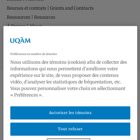
Bourses et contrats | Grants and Contracts
Ressources | Resources
À Propos | About
Contact
Préférences en matière de témoins
Nous utilisons des témoins (cookies) afin de collecter des
informations qui nous permettent d’améliorer votre
expérience sur le site, de vous proposer des contenus
vidéo, d’analyser les statistiques de fréquentation, etc.
CATEGORY / 2018
Vous pouvez personnaliser votre choix en sélectionnant
« Préférences ».
Journée d'étude : "La ville et
Autoriser les témoins
la conquête de la nuit"
Tout refuser
2018
,
JOURNÉE D'ÉTUDE | STUDY DAY 2018