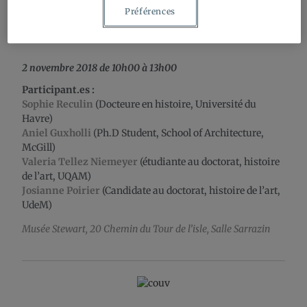
Préférences
MCGILL
,
MUSÉE STEWART
,
UDEM
,
UNIVERSITÉ DU HAVRE
,
UQAM
2 novembre 2018 de 10h00 à 13h00
Participant.es :
Sophie Reculin
(Docteure en histoire, Université du
Havre)
Aniel Guxholli
(Ph.D Student, School of Architecture,
McGill)
Valeria Tellez Niemeyer
(étudiante au doctorat, histoire
de l’art, UQAM)
Josianne Poirier
(Candidate au doctorat, histoire de l’art,
UdeM)
Musée Stewart, 20 Chemin du Tour de l’isle, Salle Sarrazin