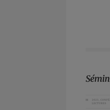
Sémina
2023
,
CONFÉ
LECTURES