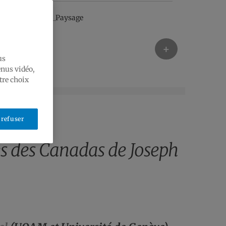
+
us
enus vidéo,
tre choix
 refuser
es des Canadas de Joseph