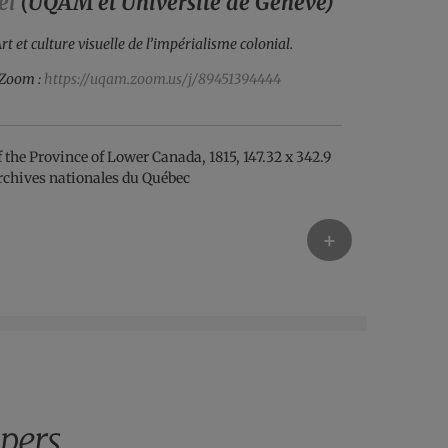
el
(UQAM et Université de Genève)
et culture visuelle de l’impérialisme colonial.
 Zoom :
https://uqam.zoom.us/j/89451394444
+
pers