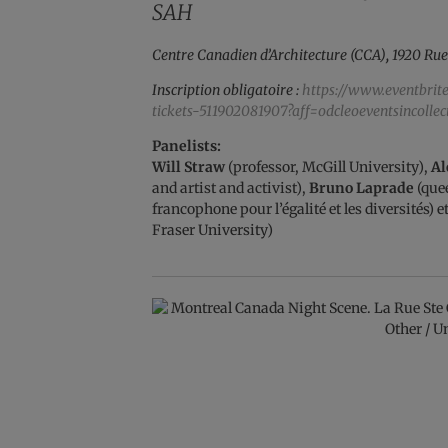
SAH
Centre Canadien d’Architecture (CCA)
,
1920 Rue
Inscription obligatoire :
https://www.eventbrit
tickets-511902081907?aff=odcleoeventsincollec
Panelists:
Will Straw
(professor, McGill University),
Al
and artist and activist),
Bruno Laprade
(que
francophone pour l’égalité et les diversités) e
Fraser University)