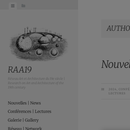
AUTHO
Nouvel
RAA19
Réseau Art et Architecture du 19e siècle |
Research on Art and Architecture of the
19th century
2024
,
CONFÉ
LECTURES
Nouvelles | News
Conférences | Lectures
Galerie | Gallery
Réseau | Network