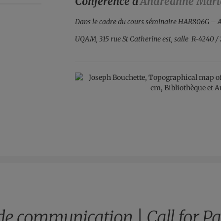
Conférence d’
Andréanne Mart
Dans le cadre du cours séminaire HAR806G – Art 
UQAM, 315 rue St Catherine est, salle R-4240 /
de communication | Call for Pa