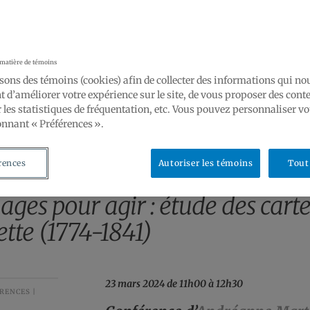
 matière de témoins
sons des témoins (cookies) afin de collecter des informations qui no
 d’améliorer votre expérience sur le site, de vous proposer des cont
 les statistiques de fréquentation, etc. Vous pouvez personnaliser vo
onnant « Préférences ».
rences
Autoriser les témoins
Tout
ages pour agir : étude des cart
tte (1774-1841)
23 mars 2024 de 11h00 à 12h30
RENCES |