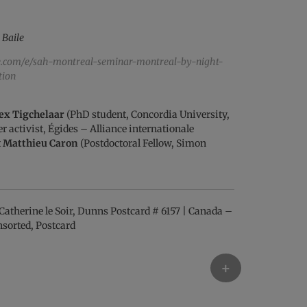
 Baile
e.com/e/sah-montreal-seminar-montreal-by-night-
tion
ex Tigchelaar
(PhD student, Concordia University,
er activist, Égides – Alliance internationale
t
Matthieu Caron
(Postdoctoral Fellow, Simon
+