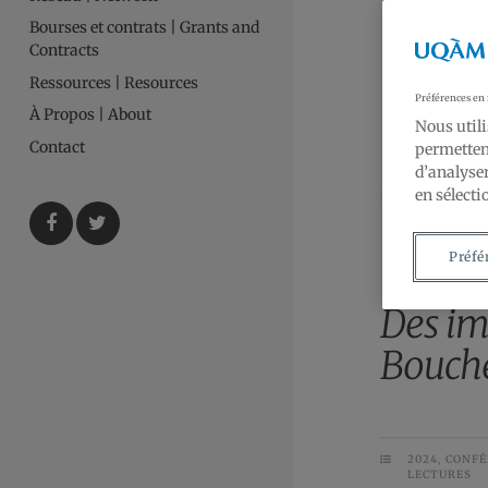
Bourses et contrats | Grants and
Contracts
Ressources | Resources
Préférences en
À Propos | About
Nous utili
Contact
permettent
d’analyser
en sélecti
Préfé
Des im
Bouche
2024
,
CONFÉ
LECTURES