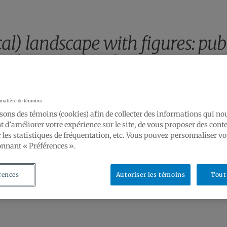
cal) landscape with figures: pub
ted space after the Paris Comm
11 mars 2025 de 14h00 à 17h00
 matière de témoins
RENCES |
sons des témoins (cookies) afin de collecter des informations qui no
Conférence de
Keith Bresnaha
 d’améliorer votre expérience sur le site, de vous proposer des cont
 les statistiques de fréquentation, etc. Vous pouvez personnaliser vo
UQAM, Département d’histoire de l’art, local R
onnant « Préférences ».
rences
Autoriser les témoins
Tout