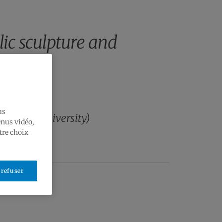
lic sculpture and
une​
us
n
(
OCAD
University
)
enus vidéo,
tre choix
-4215
 refuser